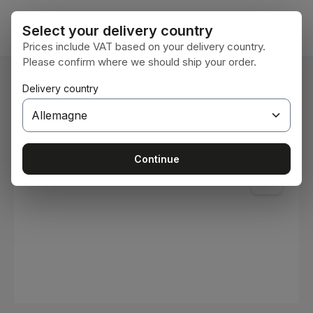
Passer au contenu principal
Le pan
Select your delivery country
Prices include VAT based on your delivery country.
Please confirm where we should ship your order.
Vous êtes ici :
Delivery country
Accueil
Consommables
Peintures et vernis
Ignorer la galerie d'images
Continue