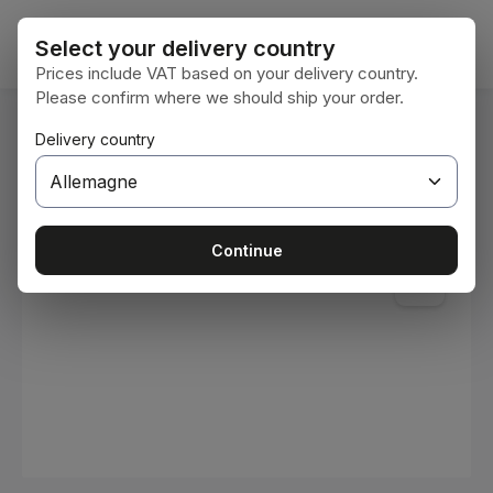
Passer au contenu principal
Le pan
Select your delivery country
Prices include VAT based on your delivery country.
Please confirm where we should ship your order.
Vous êtes ici :
Delivery country
Accueil
Consommables
Peintures et vernis
Ignorer la galerie d'images
Continue