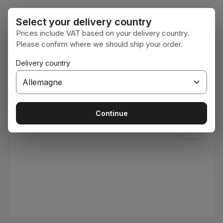
Passer au contenu principal
Le pan
Select your delivery country
Prices include VAT based on your delivery country.
Please confirm where we should ship your order.
Vous êtes ici :
Delivery country
Accueil
Consommables
Peintures et vernis
Ignorer la galerie d'images
Continue