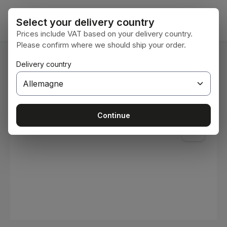
Passer au contenu principal
Le pan
Select your delivery country
Prices include VAT based on your delivery country.
Please confirm where we should ship your order.
Vous êtes ici :
Delivery country
Accueil
Consommables
Peintures et vernis
Ignorer la galerie d'images
Continue