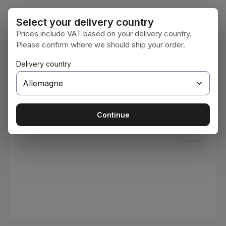
Passer au contenu principal
Le pan
Select your delivery country
Prices include VAT based on your delivery country.
Please confirm where we should ship your order.
Vous êtes ici :
Delivery country
Accueil
Consommables
Peintures et vernis
Ignorer la galerie d'images
Continue