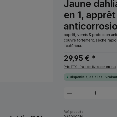
Jaune dahli
en 1, apprêt
anticorrosi
apprêt, vernis & protection ant
couvre fortement, sèche rapide
l'extérieur.
29,95 € *
Prix TTC, frais de livraison en sus
Disponible, délai de livrais
Quantité de produi
Réf. produit :
BAS200216