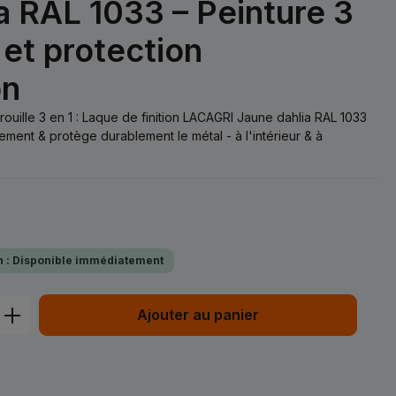
a RAL 1033 – Peinture 3
 et protection
on
irouille 3 en 1 : Laque de finition LACAGRI Jaune dahlia RAL 1033
ment & protège durablement le métal - à l'intérieur & à
on : Disponible immédiatement
t : Entrez la quantité souhaitée ou uti
Ajouter au panier