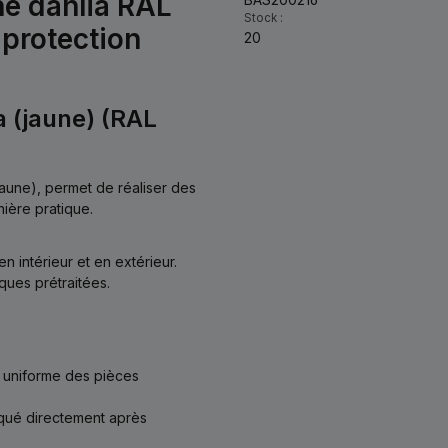
ne dahlia RAL
Stock :
 protection
20
ia (jaune) (RAL
(jaune), permet de réaliser des
ière pratique.
n intérieur et en extérieur.
ques prétraitées.
t uniforme des pièces
iqué directement après