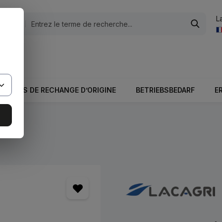
L
tégories
otale du panier est 0,00 €.
PIÈCES DE RECHANGE D’ORIGINE
BETRIEBSBEDARF
E
s