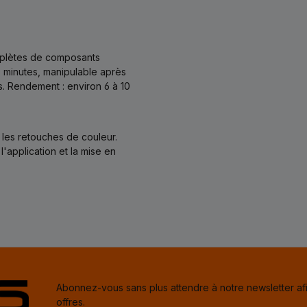
mplètes de composants
5 minutes, manipulable après
. Rendement : environ 6 à 10
 les retouches de couleur.
'application et la mise en
Abonnez-vous sans plus attendre à notre newsletter af
offres.