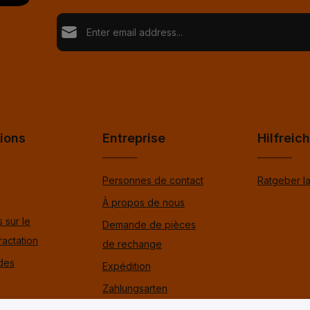
Adresse e-mail*
Loading...
Politique de confidentialité
Fields marked with asterisks (*) are required.
En sélectionnant Continuer, vous confirmez que vou
nos
informations sur la protection des données
et q
Pour continuer, entrez les caractères ci-dessus
*
avez accepté nos
conditions générales
.
*
ions
Entreprise
Hilfreic
Personnes de contact
Ratgeber l
À propos de nous
 sur le
Demande de pièces
ractation
de rechange
 des
Expédition
Zahlungsarten
égales