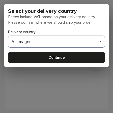
Passer au contenu principal
Le pan
Select your delivery country
Prices include VAT based on your delivery country.
Please confirm where we should ship your order.
Vous êtes ici :
Delivery country
Accueil
Consommables
Peintures et vernis
Ignorer la galerie d'images
Continue