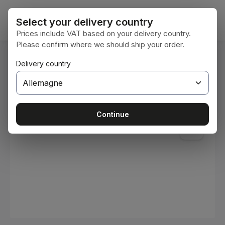
Passer au contenu principal
Le pan
Select your delivery country
Prices include VAT based on your delivery country.
Please confirm where we should ship your order.
Vous êtes ici :
Delivery country
Accueil
Consommables
Peintures et vernis
Ignorer la galerie d'images
Continue