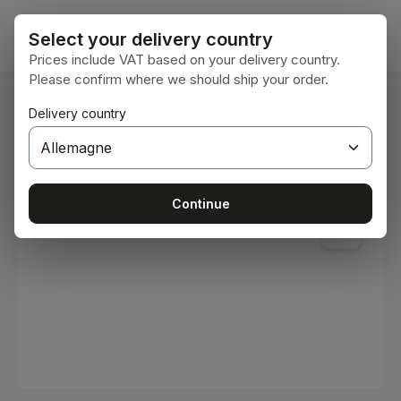
Passer au contenu principal
Le pan
Select your delivery country
Prices include VAT based on your delivery country.
Please confirm where we should ship your order.
Vous êtes ici :
Delivery country
Accueil
Consommables
Peintures et vernis
Ignorer la galerie d'images
Continue