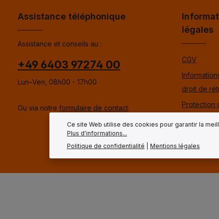
Assistance téléphonique
Informat
légales
Assistance et conseils au :
CGV
+49 6403 97274 00
Informations
Lun–Ven, 08h00 - 17h00
droit de rét
Protection
Ou via notre
formulaire de contact
.
données
Ce site Web utilise des cookies pour garantir la mei
Plus d'informations...
Mentions l
Politique de confidentialité
|
Mentions légales