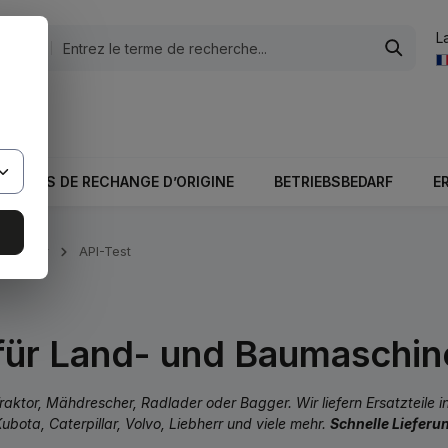
L
tégories
otale du panier est 0,00 €.
PIÈCES DE RECHANGE D’ORIGINE
BETRIEBSBEDARF
E
s moteur
API-Test
ür Land- und Baumaschine
aktor, Mähdrescher, Radlader oder Bagger. Wir liefern Ersatzteile 
bota, Caterpillar, Volvo, Liebherr und viele mehr.
Schnelle Lieferun