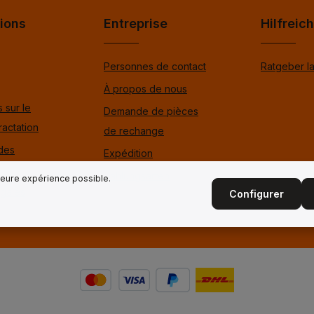
ions
Entreprise
Hilfreic
Personnes de contact
Ratgeber l
À propos de nous
 sur le
Demande de pièces
ractation
de rechange
 des
Expédition
Zahlungsarten
lleure expérience possible.
égales
Configurer